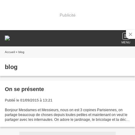
Publicité
MENU
Accueil
» blog
blog
On se présente
Publié le 01/09/2015 à 13:21
Bonjour Mesdames et Messieurs, nous on est 3 copines Parisiennes, on
partage beaucoup de choses depuis toutes petites et maintenant on veut le
partager avec les internautes. On adore le jardinage, le bricolage et la déco.
On a plein de choses a découvrir...